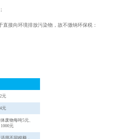
；
于直接向环境排放污染物，故不缴纳环保税：
2元
4元
体废物每吨5元、
1000元
数适用不同税额，