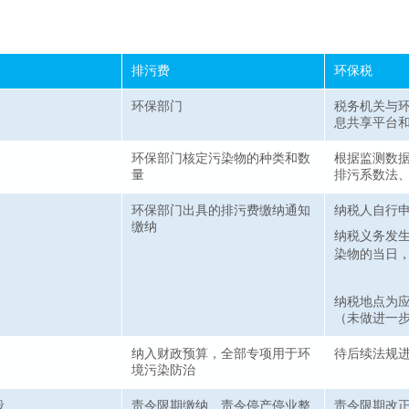
排污费
环保税
环保部门
税务机关与
息共享平台
环保部门核定污染物的种类和数
根据监测数
量
排污系数法
环保部门出具的排污费缴纳通知
纳税人自行
缴纳
纳税义务发
染物的当日
纳税地点为
（未做进一
纳入财政预算，全部专项用于环
待后续法规
境污染防治
段
责令限期缴纳、责令停产停业整
责令限期改