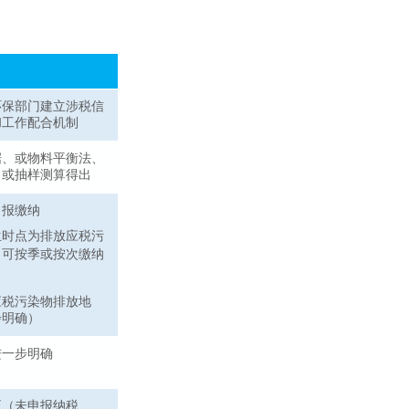
环保部门建立涉税信
和工作配合机制
据、或物料平衡法、
、或抽样测算得出
申报缴纳
生时点为排放应税污
，可按季或按次缴纳
应税污染物排放地
步明确）
进一步明确
正（未申报纳税