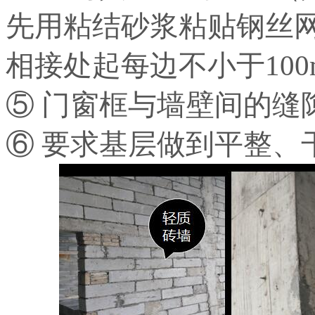
先用粘结砂浆粘贴钢丝
相接处起每边不小于100
⑤ 门窗框与墙壁间的缝
⑥ 要求基层做到平整、