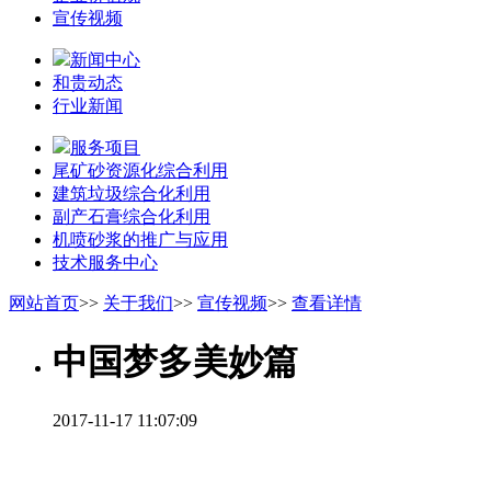
宣传视频
新闻中心
和贵动态
行业新闻
服务项目
尾矿砂资源化综合利用
建筑垃圾综合化利用
副产石膏综合化利用
机喷砂浆的推广与应用
技术服务中心
网站首页
>>
关于我们
>>
宣传视频
>>
查看详情
中国梦多美妙篇
2017-11-17 11:07:09